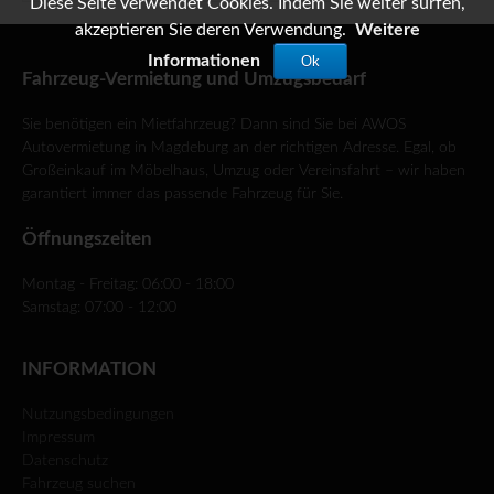
Diese Seite verwendet Cookies. Indem Sie weiter surfen,
akzeptieren Sie deren Verwendung.
Weitere
Informationen
Ok
Fahrzeug-Vermietung und Umzugsbedarf
Sie benötigen ein Mietfahrzeug? Dann sind Sie bei AWOS
Autovermietung in Magdeburg an der richtigen Adresse. Egal, ob
Großeinkauf im Möbelhaus, Umzug oder Vereinsfahrt – wir haben
garantiert immer das passende Fahrzeug für Sie.
Öffnungszeiten
Montag - Freitag: 06:00 - 18:00
Samstag: 07:00 - 12:00
INFORMATION
Nutzungsbedingungen
Impressum
Datenschutz
Fahrzeug suchen