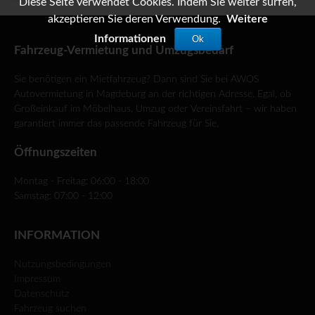
Diese Seite verwendet Cookies. Indem Sie weiter surfen,
akzeptieren Sie deren Verwendung.
Weitere
Informationen
Ok
Fahrzeug-Vermietung und Umzugsbedarf
Sie benötigen ein Mietfahrzeug? Dann sind Sie bei AWOS
Autovermietung in Magdeburg an der richtigen Adresse. Egal, ob
Großeinkauf im Möbelhaus, Umzug oder Vereinsfahrt – wir haben
garantiert immer das passende Fahrzeug für Sie.
Öffnungszeiten
Montag - Freitag: 06:00 - 18:00
Samstag: 07:00 - 12:00
INFORMATION
Nutzungsbedingungen
Impressum
Datenschutz
Fahrzeug suchen