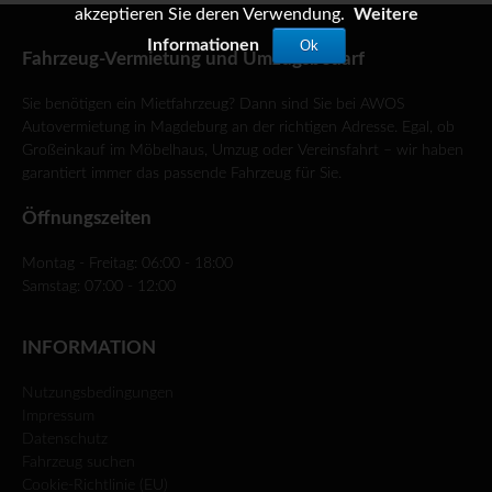
akzeptieren Sie deren Verwendung.
Weitere
Informationen
Ok
Fahrzeug-Vermietung und Umzugsbedarf
Sie benötigen ein Mietfahrzeug? Dann sind Sie bei AWOS
Autovermietung in Magdeburg an der richtigen Adresse. Egal, ob
Großeinkauf im Möbelhaus, Umzug oder Vereinsfahrt – wir haben
garantiert immer das passende Fahrzeug für Sie.
Öffnungszeiten
Montag - Freitag: 06:00 - 18:00
Samstag: 07:00 - 12:00
INFORMATION
Nutzungsbedingungen
Impressum
Datenschutz
Fahrzeug suchen
Cookie-Richtlinie (EU)