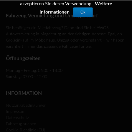
akzeptieren Sie deren Verwendung.
Weitere
Informationen
Ok
Fahrzeug-Vermietung und Umzugsbedarf
Sie benötigen ein Mietfahrzeug? Dann sind Sie bei AWOS
Autovermietung in Magdeburg an der richtigen Adresse. Egal, ob
Großeinkauf im Möbelhaus, Umzug oder Vereinsfahrt – wir haben
garantiert immer das passende Fahrzeug für Sie.
Öffnungszeiten
Montag - Freitag: 06:00 - 18:00
Samstag: 07:00 - 12:00
INFORMATION
Nutzungsbedingungen
Impressum
Datenschutz
Fahrzeug suchen
Cookie-Richtlinie (EU)