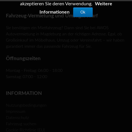
akzeptieren Sie deren Verwendung.
Weitere
Informationen
Ok
Fahrzeug-Vermietung und Umzugsbedarf
Sie benötigen ein Mietfahrzeug? Dann sind Sie bei AWOS
Autovermietung in Magdeburg an der richtigen Adresse. Egal, ob
Großeinkauf im Möbelhaus, Umzug oder Vereinsfahrt – wir haben
garantiert immer das passende Fahrzeug für Sie.
Öffnungszeiten
Montag - Freitag: 06:00 - 18:00
Samstag: 07:00 - 12:00
INFORMATION
Nutzungsbedingungen
Impressum
Datenschutz
Fahrzeug suchen
Cookie-Richtlinie (EU)