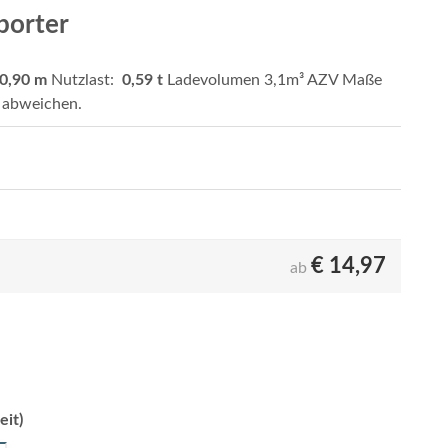
porter
 0,90 m
Nutzlast:
0,59 t
Ladevolumen 3,1m³ AZV Maße
t abweichen.
€
14,97
ab
eit)