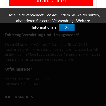
Diese Seite verwendet Cookies. Indem Sie weiter surfen,
akzeptieren Sie deren Verwendung.
Weitere
Informationen
Ok
Fahrzeug-Vermietung und Umzugsbedarf
Sie benötigen ein Mietfahrzeug? Dann sind Sie bei AWOS
Autovermietung in Magdeburg an der richtigen Adresse. Egal, ob
Großeinkauf im Möbelhaus, Umzug oder Vereinsfahrt – wir haben
garantiert immer das passende Fahrzeug für Sie.
Öffnungszeiten
Montag - Freitag: 06:00 - 18:00
Samstag: 07:00 - 12:00
INFORMATION