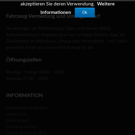
akzeptieren Sie deren Verwendung.
Weitere
Informationen
Ok
Fahrzeug-Vermietung und Umzugsbedarf
Sie benötigen ein Mietfahrzeug? Dann sind Sie bei AWOS
Autovermietung in Magdeburg an der richtigen Adresse. Egal, ob
Großeinkauf im Möbelhaus, Umzug oder Vereinsfahrt – wir haben
garantiert immer das passende Fahrzeug für Sie.
Öffnungszeiten
Montag - Freitag: 06:00 - 18:00
Samstag: 07:00 - 12:00
INFORMATION
Nutzungsbedingungen
Impressum
Datenschutz
Fahrzeug suchen
Cookie-Richtlinie (EU)