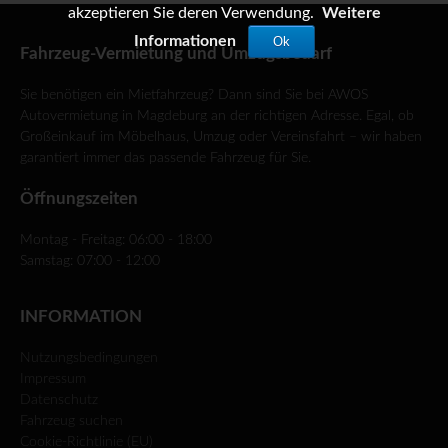
akzeptieren Sie deren Verwendung.
Weitere
Informationen
Ok
Fahrzeug-Vermietung und Umzugsbedarf
Sie benötigen ein Mietfahrzeug? Dann sind Sie bei AWOS
Autovermietung in Magdeburg an der richtigen Adresse. Egal, ob
Großeinkauf im Möbelhaus, Umzug oder Vereinsfahrt – wir haben
garantiert immer das passende Fahrzeug für Sie.
Öffnungszeiten
Montag - Freitag: 06:00 - 18:00
Samstag: 07:00 - 12:00
INFORMATION
Nutzungsbedingungen
Impressum
Datenschutz
Fahrzeug suchen
Cookie-Richtlinie (EU)