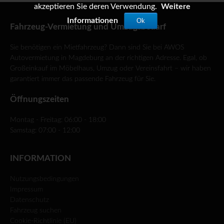
akzeptieren Sie deren Verwendung.
Weitere
Informationen
Ok
Fahrzeug-Vermietung und Umzugsbedarf
Sie benötigen ein Mietfahrzeug? Dann sind Sie bei AWOS
Autovermietung in Magdeburg an der richtigen Adresse. Egal, ob
Großeinkauf im Möbelhaus, Umzug oder Vereinsfahrt – wir haben
garantiert immer das passende Fahrzeug für Sie.
Öffnungszeiten
Montag - Freitag: 06:00 - 18:00
Samstag: 07:00 - 12:00
INFORMATION
Nutzungsbedingungen
Impressum
Datenschutz
Fahrzeug suchen
Cookie-Richtlinie (EU)