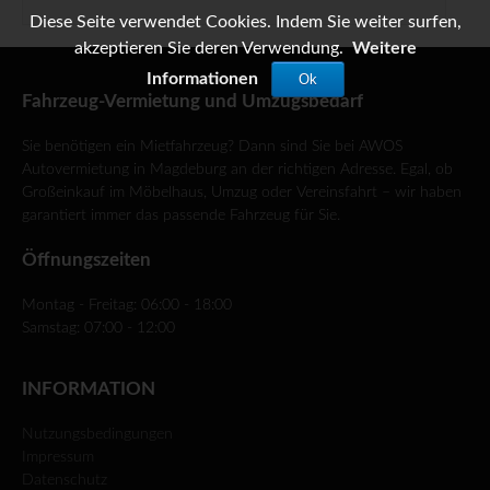
Diese Seite verwendet Cookies. Indem Sie weiter surfen,
akzeptieren Sie deren Verwendung.
Weitere
Informationen
Ok
Fahrzeug-Vermietung und Umzugsbedarf
Sie benötigen ein Mietfahrzeug? Dann sind Sie bei AWOS
Autovermietung in Magdeburg an der richtigen Adresse. Egal, ob
Großeinkauf im Möbelhaus, Umzug oder Vereinsfahrt – wir haben
garantiert immer das passende Fahrzeug für Sie.
Öffnungszeiten
Montag - Freitag: 06:00 - 18:00
Samstag: 07:00 - 12:00
INFORMATION
Nutzungsbedingungen
Impressum
Datenschutz