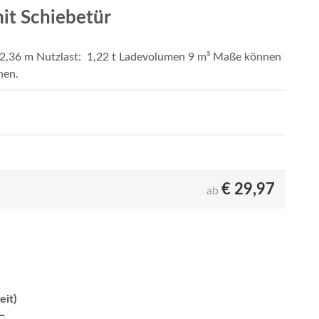
mit Schiebetür
 2,36 m Nutzlast: 1,22 t Ladevolumen 9 m³ Maße können
hen.
€
29,97
ab
eit)