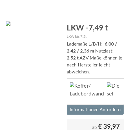
LKW -7,49 t
LKW bis 7,5t
Lademaße L/B/H:
6,00 /
2,42 / 2,36 m
Nutzlast:
2,52 t
AZV Maße können je
nach Hersteller leicht
abweichen.
Informationen Anfordern
€
39,97
ab